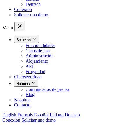
Deutsch
Conexión
Solicitar una demo
Menú
Solución
Funcionalidades
Casos de uso
Administración
Alojamiento
API
Frugalidad
Ciberseguridad
Noticias
Comunicados de prensa
Blog
Nosotros
Contacto
English
Français
Español
Italiano
Deutsch
Conexión
Solicitar una demo