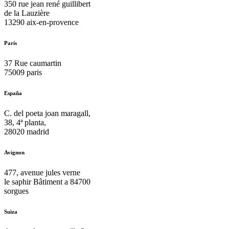
350 rue jean rené guillibert
de la Lauzière
13290 aix-en-provence
París
37 Rue caumartin
75009 paris
España
C. del poeta joan maragall,
38, 4ª planta,
28020 madrid
Avignon
477, avenue jules verne
le saphir Bâtiment a 84700
sorgues
Suiza