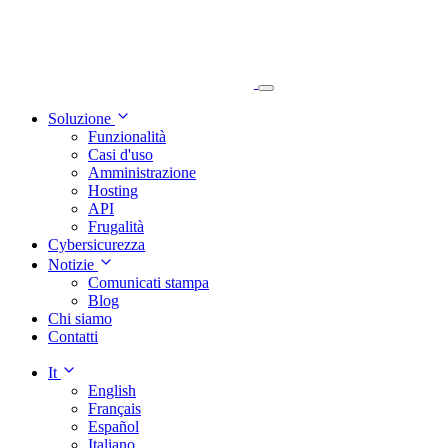
Soluzione
Funzionalità
Casi d'uso
Amministrazione
Hosting
API
Frugalità
Cybersicurezza
Notizie
Comunicati stampa
Blog
Chi siamo
Contatti
It
English
Français
Español
Italiano