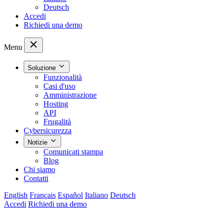
Deutsch
Accedi
Richiedi una demo
Menu
Soluzione
Funzionalità
Casi d'uso
Amministrazione
Hosting
API
Frugalità
Cybersicurezza
Notizie
Comunicati stampa
Blog
Chi siamo
Contatti
English
Français
Español
Italiano
Deutsch
Accedi
Richiedi una demo