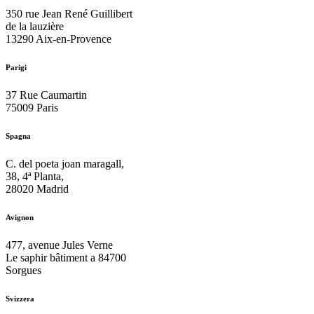
350 rue Jean René Guillibert
de la lauzière
13290 Aix-en-Provence
Parigi
37 Rue Caumartin
75009 Paris
Spagna
C. del poeta joan maragall,
38, 4ª Planta,
28020 Madrid
Avignon
477, avenue Jules Verne
Le saphir bâtiment a 84700
Sorgues
Svizzera