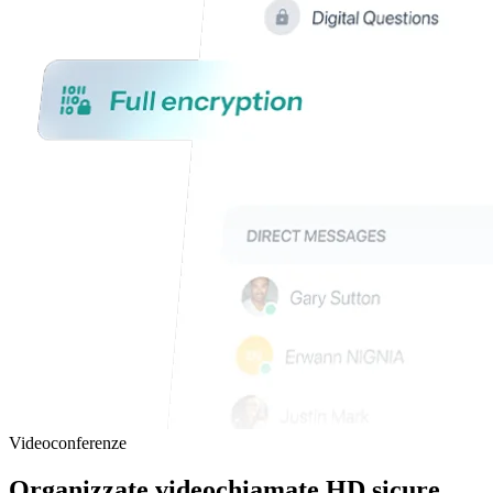
Videoconferenze
Organizzate
videochiamate HD sicure